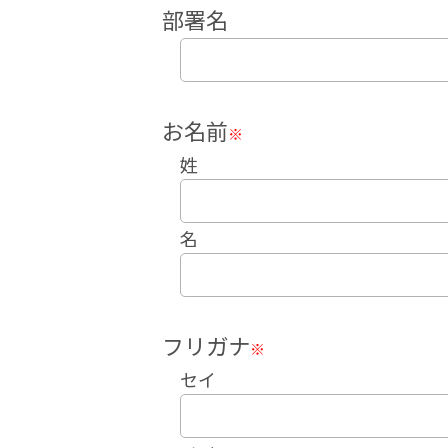
部署名
お名前
※
姓
名
フリガナ
※
セイ